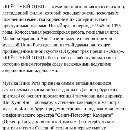
«КРЁСТНЫЙ ОТЕЦ» - всемирно признанная классика кино,
легендарный фильм, который освещает жизнь нескольких
поколений семейства Корлеоне в их соперничестве с
преступными кланами Нью-Йорка в период с 1945 по 1955
годы. Колоссальная режиссёрская работа, гениальная игра
Марлона Брандо и Аль Пачино вместе с неповторимой
музыкой Нино Рота сделали из этой драмы настоящее
произведение киноискусства! Лауреат трех премий «Оскар»,
«КРЁСТНЫЙ ОТЕЦ» был провозглашён лучшим за всю
историю кинематографа сразу несколькими ведущими
американскими журналами.
Музыка Нино Рота признана самым запоминающимся
саундтреком из когда-либо созданных. Для петербургских
зрителей её оживит прославленный титулованный дирижёр
Ши-Хунг Янг – обладатель степеней бакалавра и магистра
музыки. Фильм будет продемонстрирован под аккомпанемент
симфонического оркестра "Санкт-Петербург Камерата"
(Оркестр Государственного Эрмитажа) и петербургские
зрители и гости Северной столицы впервые смогут