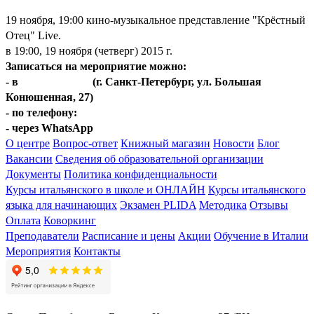
19 ноября, 19:00 кино-музыкальное представление "Крёстный
Отец" Live.
в 19:00, 19 ноября (четверг) 2015 г.
Записаться на мероприятие можно:
- в
Центре Italica
(г. Санкт-Петербург, ул. Большая
Конюшенная, 27)
- по телефону:
+7(812)401-67-20
- через WhatsApp
+7(921)572-14-60
О центре
Вопрос-ответ
Книжный магазин
Новости
Блог
Вакансии
Сведения об образовательной организации
Документы
Политика конфиденциальности
Курсы итальянского в школе и ОНЛАЙН
Курсы итальянского
языка для начинающих
Экзамен PLIDA
Методика
Отзывы
Оплата
Коворкинг
Преподаватели
Расписание и цены
Акции
Обучение в Италии
Мероприятия
Контакты