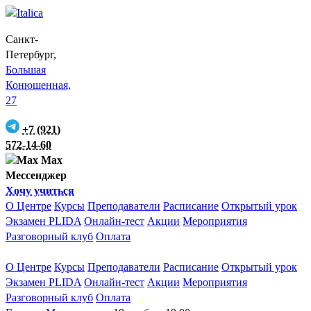
Санкт-
Петербург,
Большая
Конюшенная,
27
+7 (921)
572-14-60
Max
Мессенджер
Хочу учиться
О Центре
Курсы
Преподаватели
Расписание
Открытый урок
Экзамен PLIDA
Онлайн-тест
Акции
Мероприятия
Разговорный клуб
Оплата
О Центре
Курсы
Преподаватели
Расписание
Открытый урок
Экзамен PLIDA
Онлайн-тест
Акции
Мероприятия
Разговорный клуб
Оплата