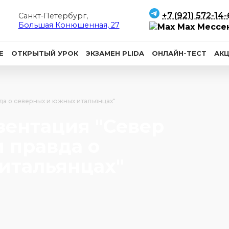
+7 (921) 572-14
Санкт-Петербург,
Большая Конюшенная, 27
Max Мессе
Е
ОТКРЫТЫЙ УРОК
ЭКЗАМЕН PLIDA
ОНЛАЙН-ТЕСТ
АК
да о северных и южных итальянцах"
зентация "Север
 правда о
итальянцах"