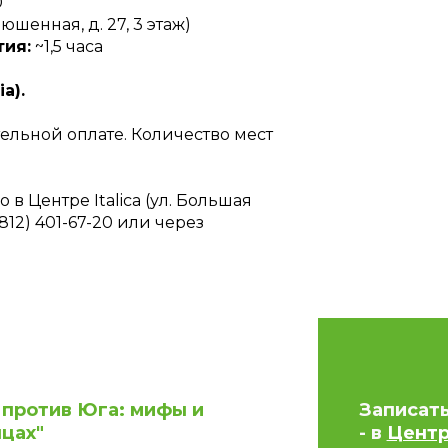
0
нюшенная, д. 27, 3 этаж)
ия:
~1,5 часа
ia).
ельной оплате. Количество мест
в Центре Italica (ул. Большая
812) 401-67-20 или через
 против Юга: мифы и
Записат
цах"
- в
Центре