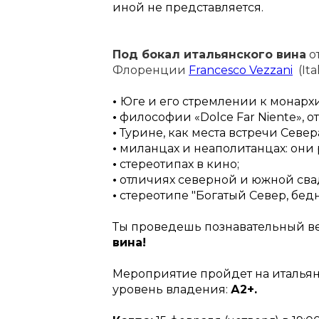
иной не представляется.
Под бокал итальянского вина
о
Флоренции
Francesco Vezzani
(Ita
•
Юге и его стремлении к монарх
•
философии «Dolce Far Niente», о
•
Турине, как места встречи Север
•
миланцах и неаполитанцах: они
•
стереотипах в кино;
•
отличиях северной и южной сва
•
стереотипе "Богатый Север, бед
Ты проведешь познавательный в
вина!
Мероприятие пройдет на италья
уровень владения:
А2+.