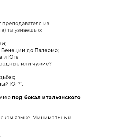
т преподавателя из
lia) ты узнаешь о:
ии;
т Венеции до Палермо;
а и Юга;
 родные или чужие?
дьбах;
ный Юг?".
ечер
под бокал итальянского
нском языке. Минимальный