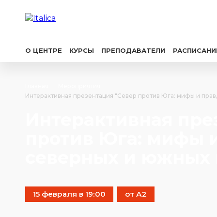
О ЦЕНТРЕ
КУРСЫ
ПРЕПОДАВАТЕЛИ
РАСПИСАНИ
Главная
Мероприятия
Интерактивная презентация "Север против Юга: мифы и прав
Интерактивная пре
против Юга: мифы и
северных и южных 
15 февраля в 19:00
от А2