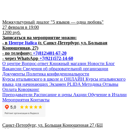
Межкультурный диалог "5 языков — одна любовь"
27 февраля в 19:00
1200 руб.
Записаться на мероприятие можно:
- в
Центре Italica
(г. Санкт-Петербург, ул. Большая
Конюшенная, 27)
- по телефону:
+7(812)401-67-20
- через WhatsApp
+7(921)572-14-60
О центре
Вопрос-ответ
Книжный магазин
Новости
Блог
Вакансии
Сведения об образовательной организации
Документы
Политика конфиденциальности
Курсы итальянского в школе и ОНЛАЙН
Курсы итальянского
языка для начинающих
Экзамен PLIDA
Методика
Отзывы
Оплата
Коворкинг
Преподаватели
Расписание и цены
Акции
Обучение в Италии
Мероприятия
Контакты
Санкт-Петербург, ул. Большая Конюшенная 27 (БЦ