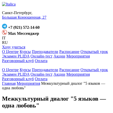
Санкт-Петербург,
Большая Конюшенная, 27
+7 (921) 572-14-60
Max Мессенджер
IT
RU
Хочу учиться
О Центре
Курсы
Преподаватели
Расписание
Открытый урок
Экзамен PLIDA
Онлайн-тест
Акции
Мероприятия
Разговорный клуб
Оплата
О Центре
Курсы
Преподаватели
Расписание
Открытый урок
Экзамен PLIDA
Онлайн-тест
Акции
Мероприятия
Разговорный клуб
Оплата
Главная
Мероприятия
Межкультурный диалог "5 языков —
одна любовь"
Межкультурный диалог "5 языков —
одна любовь"