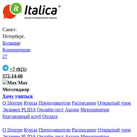
Санкт-
Петербург,
Большая
Конюшенная,
27
+7 (921)
572-14-60
Max
Мессенджер
Хочу учиться
О Центре
Курсы
Преподаватели
Расписание
Открытый урок
Экзамен PLIDA
Онлайн-тест
Акции
Мероприятия
Разговорный клуб
Оплата
О Центре
Курсы
Преподаватели
Расписание
Открытый урок
Экзамен PLIDA
Онлайн-тест
Акции
Мероприятия