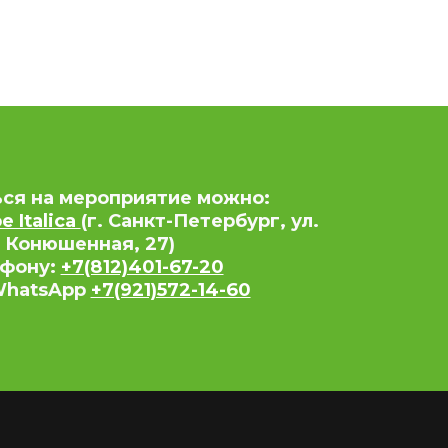
ься на мероприятие можно:
 Italica
(г. Санкт-Петербург, ул.
 Конюшенная, 27)
ефону:
+7(812)401-67-20
 WhatsApp
+7(921)572-14-60