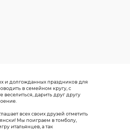
ых и долгожданных праздников для
роводить в семейном кругу, с
 веселиться, дарить друг другу
роение.
глашает всех своих друзей отметить
янски! Мы поиграем в томболу,
ру итальянцев, а так