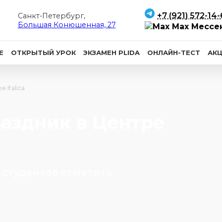
+7 (921) 572-14
Санкт-Петербург,
Большая Конюшенная, 27
Max Мессе
Е
ОТКРЫТЫЙ УРОК
ЭКЗАМЕН PLIDA
ОНЛАЙН-ТЕСТ
АК
 Italica
аздник в Центре
х студентов отметить