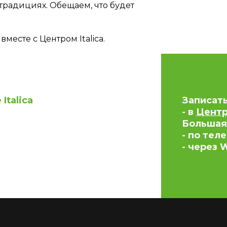
традициях. Обещаем, что будет
месте с Центром Italica.
Italica
Записат
- в
Центре
Большая
- по тел
- через