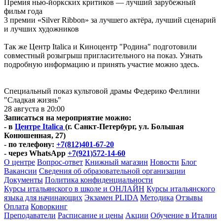
Премия нью-йоркских критиков — лучший зарубежный
фильм года
3 премии «Silver Ribbon» за лучшего актёра, лучший сценарий
и лучших художников
Так же Центр Italica и Киноцентр "Родина" подготовили
совместный розыгрыш пригласительного на показ. Узнать
подробную информацию и принять участие можно здесь.
Специальный показ культовой драмы Федерико Феллини
"Сладкая жизнь"
28 августа в 20:00
Записаться на мероприятие можно:
- в
Центре Italica
(г. Санкт-Петербург, ул. Большая
Конюшенная, 27)
- по телефону:
+7(812)401-67-20
- через WhatsApp
+7(921)572-14-60
О центре
Вопрос-ответ
Книжный магазин
Новости
Блог
Вакансии
Сведения об образовательной организации
Документы
Политика конфиденциальности
Курсы итальянского в школе и ОНЛАЙН
Курсы итальянского
языка для начинающих
Экзамен PLIDA
Методика
Отзывы
Оплата
Коворкинг
Преподаватели
Расписание и цены
Акции
Обучение в Италии