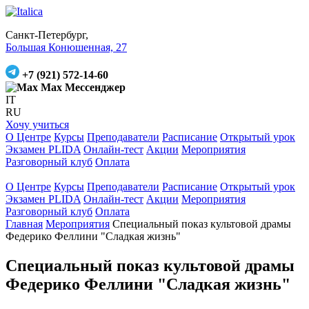
Санкт-Петербург,
Большая Конюшенная, 27
+7 (921) 572-14-60
Max Мессенджер
IT
RU
Хочу учиться
О Центре
Курсы
Преподаватели
Расписание
Открытый урок
Экзамен PLIDA
Онлайн-тест
Акции
Мероприятия
Разговорный клуб
Оплата
О Центре
Курсы
Преподаватели
Расписание
Открытый урок
Экзамен PLIDA
Онлайн-тест
Акции
Мероприятия
Разговорный клуб
Оплата
Главная
Мероприятия
Специальный показ культовой драмы
Федерико Феллини "Сладкая жизнь"
Специальный показ культовой драмы
Федерико Феллини "Сладкая жизнь"