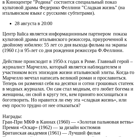
в Киноцентре "Родина" состоится специальный показ
культовой драмы Федерико Феллини "Сладкая жизнь" (на
итальянском языке с русскими субтитрами).
28 августа в 20:00
Центр Italica является информационным партнером показа
культовой драмы итальянского режиссера, приуроченной к
двойному юбилею: 55 лет со дня выхода фильма на экраны
(1960 г.) и 95-лет со дня рождения режиссера Ф.Феллини.
Действие происходит в 1950-х годах в Риме. Главный герой –
журналист Марчелло, который является наблюдателем и
участником всех эпизодов жизни итальянской элиты. Когда-то
Марчелло мечтал написать великий роман и прославиться.
Теперь он разменял себя на десятки и сотни грошовых статеек
в модных журналах. Он сам стал модным, его любит богема и
женщины, он свой в кругу тех, кем принято восхищаться и
боготворить. Но нравится ли ему эта «сладкая жизнь», или
ему просто трудно от нее отказаться?
Награды:
Гран-При МКФ в Каннах (1960) — «Золотая пальмовая ветвь»
Премия «Оскар» (1962) — за дизайн костюмов
Британская академия (1961) — Лучший фильм