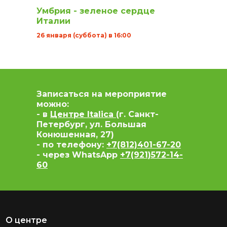
Умбрия - зеленое сердце
Италии
26 января (суббота) в 16:00
Записаться на мероприятие
можно:
- в
Центре Italica
(г. Санкт-
Петербург, ул. Большая
Конюшенная, 27)
- по телефону:
+7(812)401-67-20
- через WhatsApp
+7(921)572-14-
60
О центре