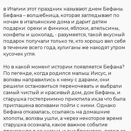
в Италии этот праздник называют днем Бефаны.
Бефана – волшебница, которая заглядывает по
ночам в итальянские дома и дарит детям
подарки: орехи и финики, яблоки, апельсины,
конфеты и шоколад, - разумеется, такой вкусный
подарок получали только те, кто хорошо вел себя
в течение всего года, хулиганы же находят утром
кусочек угля.
Но в какой момент истории появляется Бефана?
По легенде, когда родился малыш Иисус, и
волхвы направились к нему с дарами, они
решили остановиться переночевать и выбрали
самый чистый и красивый дом, дом Бефаны, и
старушка гостеприимно приютила их,за что была
приглашена волхвами пойти с ними. Однако
Бефана отказалась, ссылаясь на домашние
хлопоты, волхвы ушли, а через некоторое время
старушка осознала, какое важное событие