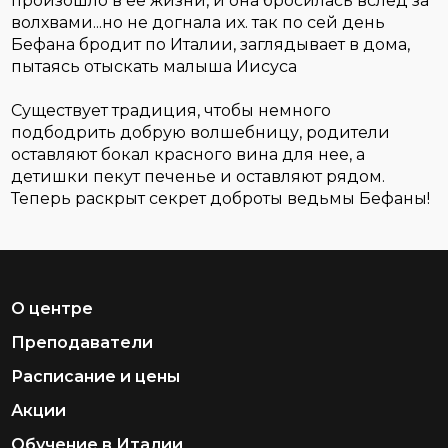
произошло в ее жизни, и она бросилась вслед за
волхвами...но не догнала их. так по сей день
Бефана бродит по Италии, заглядывает в дома,
пытаясь отыскать малыша Иисуса
Существует традиция, чтобы немного
подбодрить добрую волшебницу, родители
оставляют бокал красного вина для нее, а
детишки пекут печенье и оставляют рядом.
Теперь раскрыт секрет доброты ведьмы Бефаны!
О центре
Преподаватели
Расписание и цены
Акции
Обучение в Италии