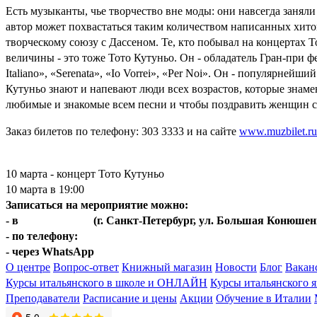
Есть музыканты, чье творчество вне моды: они навсегда занял
автор может похвастаться таким количеством написанных хитов
творческому союзу с Дассеном. Те, кто побывал на концертах
величины - это тоже Тото Кутуньо. Он - обладатель Гран-при фес
Italiano», «Serenata», «Io Vorrei», «Per Noi». Он - популяр
Кутуньо знают и напевают люди всех возрастов, которые знаме
любимые и знакомые всем песни и чтобы поздравить женщин с
Заказ билетов по телефону: 303 3333 и на сайте
www.muzbilet.ru
10 марта - концерт Тото Кутуньо
10 марта в 19:00
Записаться на мероприятие можно:
- в
Центре Italica
(г. Санкт-Петербург, ул. Большая Конюшен
- по телефону:
+7(812)401-67-20
- через WhatsApp
+7(921)572-14-60
О центре
Вопрос-ответ
Книжный магазин
Новости
Блог
Вакан
Курсы итальянского в школе и ОНЛАЙН
Курсы итальянского 
Преподаватели
Расписание и цены
Акции
Обучение в Италии