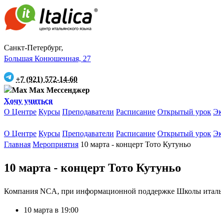
Санкт-Петербург,
Большая Конюшенная, 27
+7 (921) 572-14-60
Max Мессенджер
Хочу учиться
О Центре
Курсы
Преподаватели
Расписание
Открытый урок
Э
О Центре
Курсы
Преподаватели
Расписание
Открытый урок
Э
Главная
Мероприятия
10 марта - концерт Тото Кутуньо
10 марта - концерт Тото Кутуньо
Компания NCA, при информационной поддержке Школы итальянско
10 марта в 19:00