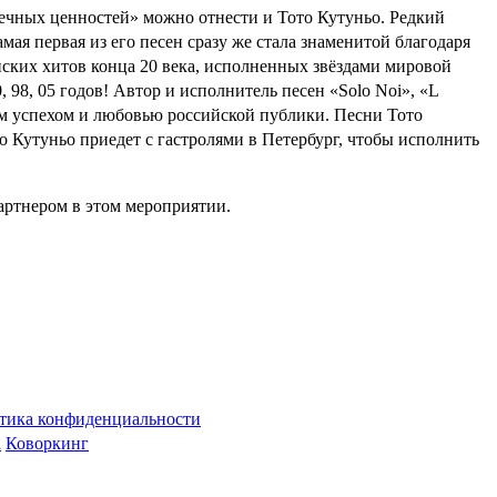
«вечных ценностей» можно отнести и Тото Кутуньо. Редкий
я первая из его песен сразу же стала знаменитой благодаря
йских хитов конца 20 века, исполненных звёздами мировой
0, 98, 05 годов! Автор и исполнитель песен «Solo Noi», «L
шим успехом и любовью российской публики. Песни Тото
о Кутуньо приедет с гастролями в Петербург, чтобы исполнить
артнером в этом мероприятии.
тика конфиденциальности
а
Коворкинг