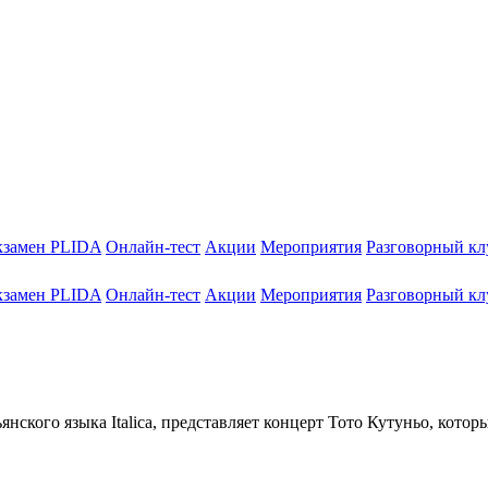
кзамен PLIDA
Онлайн-тест
Акции
Мероприятия
Разговорный кл
кзамен PLIDA
Онлайн-тест
Акции
Мероприятия
Разговорный кл
го языка Italica, представляет концерт Тото Кутуньо, который