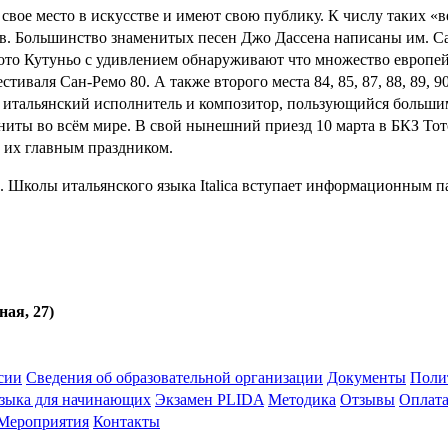
и свое место в искусстве и имеют свою публику. К числу таких 
. Большинство знаменитых песен Джо Дассена написаны им. Сама
 Тото Кутуньо с удивлением обнаруживают что множество европе
тиваля Сан-Ремо 80. А также второго места 84, 85, 87, 88, 89, 9
нейший итальянский исполнитель и композитор, пользующийся боль
ниты во всём мире. В свой нынешний приезд 10 марта в БКЗ Тот
 их главным праздником.
. Школы итальянского языка Italica вступает информационным п
ная, 27)
сии
Сведения об образовательной организации
Документы
Поли
языка для начинающих
Экзамен PLIDA
Методика
Отзывы
Оплат
Мероприятия
Контакты