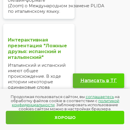
онлайн-формате
(Zoom) о Международном экзамене PLIDA
по итальянскому языку.
Интерактивная
презентация "Ложные
друзья: испанский и
итальянский"
Итальянский и испанский
имеют общее
происхождение. В ходе
Написать в TГ
истории некоторые
одинаковые слова
приобрели разный смысл
Продолжая пользоваться сайтом, вы
соглашаетесь
на
и стали "ложными
обработку файлов cookie в соответствии с
политикой
друзьями".
конфиденциальности
. Заблокировать использование
cookies сайтом можно в настройках браузера.
ХОРОШО