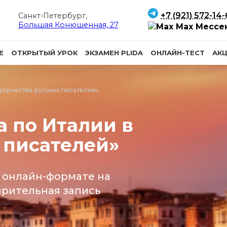
+7 (921) 572-14
Санкт-Петербург,
Большая Конюшенная, 27
Max Мессе
Е
ОТКРЫТЫЙ УРОК
ЭКЗАМЕН PLIDA
ОНЛАЙН-ТЕСТ
АК
творчестве русских писателей»
а по Италии в
 писателей»
 онлайн-формате на
арительная запись