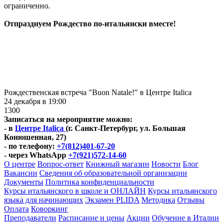
ограниченно.
Отпразднуем Рождество по-итальянски вместе!
Рождественская встреча "Buon Natale!" в Центре Italica
24 декабря в 19:00
1300
Записаться на мероприятие можно:
- в
Центре Italica
(г. Санкт-Петербург, ул. Большая
Конюшенная, 27)
- по телефону:
+7(812)401-67-20
- через WhatsApp
+7(921)572-14-60
О центре
Вопрос-ответ
Книжный магазин
Новости
Блог
Вакансии
Сведения об образовательной организации
Документы
Политика конфиденциальности
Курсы итальянского в школе и ОНЛАЙН
Курсы итальянского
языка для начинающих
Экзамен PLIDA
Методика
Отзывы
Оплата
Коворкинг
Преподаватели
Расписание и цены
Акции
Обучение в Италии