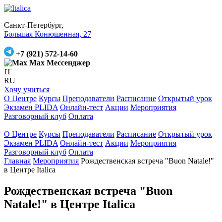
Санкт-Петербург,
Большая Конюшенная, 27
+7 (921) 572-14-60
Max Мессенджер
IT
RU
Хочу учиться
О Центре
Курсы
Преподаватели
Расписание
Открытый урок
Экзамен PLIDA
Онлайн-тест
Акции
Мероприятия
Разговорный клуб
Оплата
О Центре
Курсы
Преподаватели
Расписание
Открытый урок
Экзамен PLIDA
Онлайн-тест
Акции
Мероприятия
Разговорный клуб
Оплата
Главная
Мероприятия
Рождественская встреча "Buon Natale!"
в Центре Italica
Рождественская встреча "Buon
Natale!" в Центре Italica