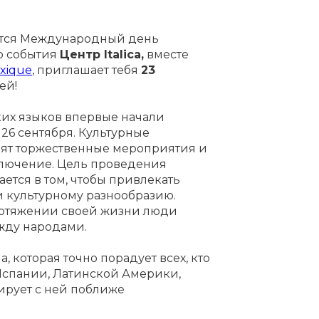
ется Международный день
го события
Центр Italica,
вместе
xique
, приглашает тебя
23
ей!
их языков впервые начали
 26 сентября. Культурные
дят торжественные мероприятия и
ключение. Цель проведения
ется в том, чтобы привлекать
и культурному разнообразию.
ротяжении своей жизни люди
жду народами.
 которая точно порадует всех, кто
 Испании, Латинской Америки,
ирует с ней поближе