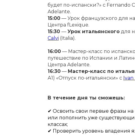
будет по-испански?» с Fernando C
Adelante.
15:00
— Урок французского для нач
Центра fLexique.
15:30
—
У
рок итальянского
для н
Calvi
(Italia).
16:00
— Мастер-класс по испанск
путешествие по Испании и Латинск
Центра Adelante.
16:30
—
Мастер-класс по италь
А1) «Отпуск по-итальянски» c
Iva
n
В течение дня ты сможешь:
✔ Освоить свои первые фразы на
или пополнить уже существующие
классах;
✔ Проверить уровень владения 