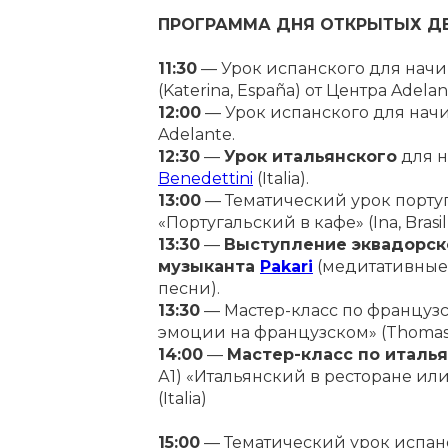
ПРОГРАММА ДНЯ ОТКРЫТЫХ ДВ
11:30
— Урок испанского для нач
(Katerina, España) от Центра Adelan
12:00
— Урок испанского для начин
Adelante.
12:30
—
У
рок итальянского
для н
Benedettini
(Italia).
13:00
— Тематический урок порту
«Португальский в кафе» (Ina, Brasil
13:30
—
Выступление эквадорск
музыканта
Pakari
(медитативные
песни).
13:30
— Мастер-класс по француз
эмоции на французском» (Thomas, F
14:00
—
Мастер-класс по италь
А1) «Итальянский в ресторане или
(Italia)
15:00
— Тематический урок испан