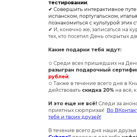
тестировании
;
✔ Совершить интерактивное путеш
испанском, португальском, италь
познакомиться с культурой этих с
✔ И, конечно же, записаться на к
тех, кто посетил День открытых д
Какие подарки тебя ждут:
✩ Среди всех пришедших на Ден
разыгран подарочный сертифи
рублей
;
✩ Также в течение всего дня в К
действовать
скидка 20%
на всё, 
И это еще не всё!
Следи за анон
приятных сюрпризах!
Во ВКонтак
тебя и твоих друзей!
В течение всего дня наши друзья