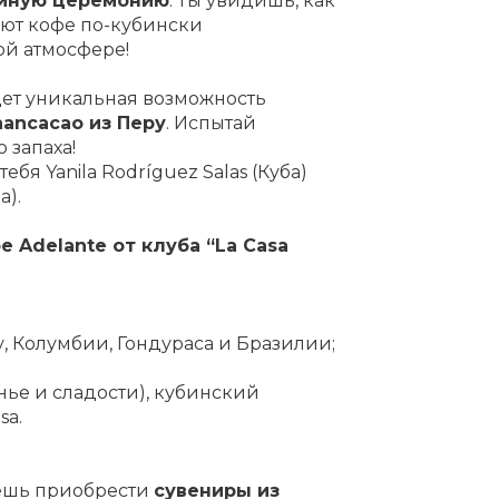
йную церемонию
. Ты увидишь, как
ют кофе по-кубински
ой атмосфере!
дет уникальная возможность
hancacao из Перу
. Испытай
 запаха!
ебя Yanila Rodríguez Salas (Куба)
а).
 Adelante от клуба “La Casa
;
у, Колумбии, Гондураса и Бразилии;
нье и сладости), кубинский
sa.
жешь приобрести
сувениры из