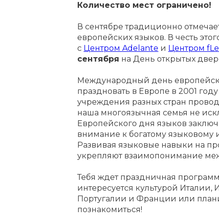
Количество мест ограничено!
В сентябре традиционно отмеча
европейских языков. В честь это
с
Центром A
delante
и
Центром fLe
сентября
на День открытых двер
Международный день европейск
праздновать в Европе в 2001 году
учреждения разных стран прово
наша многоязычная семья не ис
Европейского дня языков заключа
внимание к богатому языковому 
Развивая языковые навыки на п
укрепляют взаимопонимание ме
Тебя ждет праздничная программа,
интересуется культурой Италии,
Португалии и Франции или план
познакомиться!