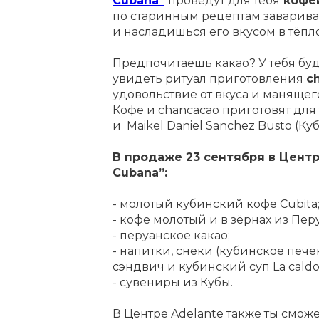
Cubana”
проведут для тебя
кофе
по старинным рецептам заварива
и насладишься его вкусом в тёпл
Предпочитаешь какао? У тебя бу
увидеть ритуал приготовления
c
удовольствие от вкуса и манящего
Кофе и chancacao приготовят для т
и Maikel Daniel Sanchez Busto (Куб
В продаже 23 сентября в Центре
Cubana”:
- молотый кубинский кофе Cubita
- кофе молотый и в зёрнах из Пер
- перуанское какао;
- напитки, снеки (кубинское пече
сэндвич и кубинский суп La caldo
- сувениры из Кубы.
В Центре Adelante также ты смо