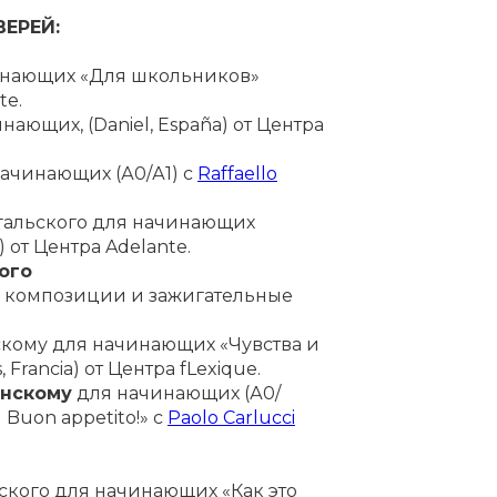
ЕРЕЙ:
инающих «Для школьников»
te.
ающих, (Daniel, España) от Центра
ачинающих (А0/А1) с
Raffaello
гальского для начинающих
) от Центра Adelante.
ого
 композиции и зажигательные
скому для начинающих «Чувства и
rancia) от Центра fLexique.
янскому
для начинающих (А0/
 Buon appetito!» c
Paolo Carlucci
ского для начинающих «Как это