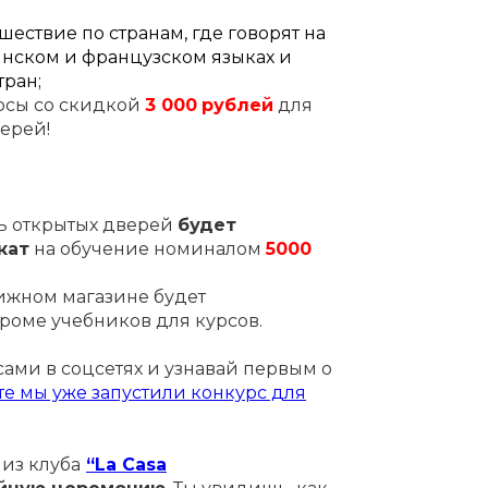
ествие по странам, где говорят на
янском и французском языках и
тран;
урсы со скидкой
3
000
рублей
для
верей!
ь открытых дверей
будет
кат
на обучение номиналом
5000
нижном магазине будет
кроме учебников для курсов.
сами в соцсетях и узнавай первым о
те мы уже запустили конкурс для
 из клуба
“La Casa