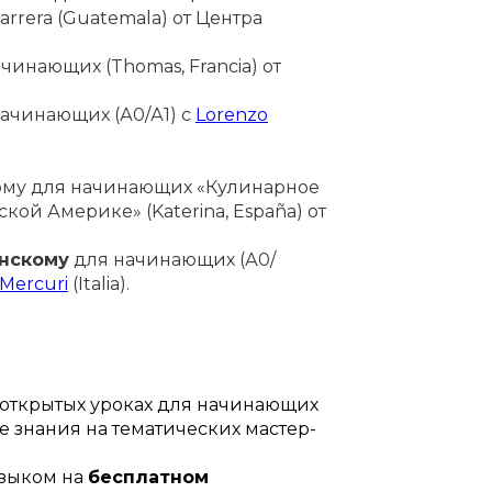
arrera (Guatemala) от Центра
инающих (Thomas, Francia) от
ачинающих (А0/А1) с
Lorenzo
ому для начинающих «Кулинарное
ой Америке» (Katerina, España) от
янскому
для начинающих (А0/
 Mercuri
(Italia).
 открытых уроках для начинающих
 знания на тематических мастер-
языком на
бесплатном