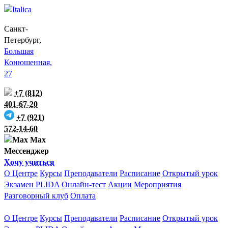
Санкт-
Петербург,
Большая
Конюшенная,
27
+7 (812)
401-67-20
+7 (921)
572-14-60
Max
Мессенджер
Хочу учиться
О Центре
Курсы
Преподаватели
Расписание
Открытый урок
Экзамен PLIDA
Онлайн-тест
Акции
Мероприятия
Разговорный клуб
Оплата
О Центре
Курсы
Преподаватели
Расписание
Открытый урок