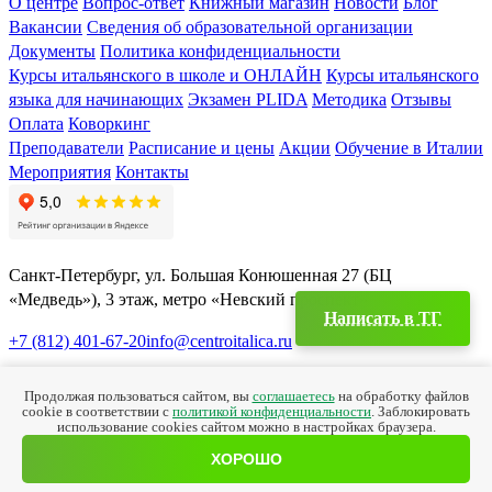
О центре
Вопрос-ответ
Книжный магазин
Новости
Блог
Вакансии
Сведения об образовательной организации
Документы
Политика конфиденциальности
Курсы итальянского в школе и ОНЛАЙН
Курсы итальянского
языка для начинающих
Экзамен PLIDA
Методика
Отзывы
Оплата
Коворкинг
Преподаватели
Расписание и цены
Акции
Обучение в Италии
Мероприятия
Контакты
Санкт-Петербург, ул. Большая Конюшенная 27 (БЦ
«Медведь»), 3 этаж, метро «Невский проспект»
Написать в TГ
+7 (812) 401-67-20
info@centroitalica.ru
Подписаться на
рассылку
Продолжая пользоваться сайтом, вы
соглашаетесь
на обработку файлов
cookie в соответствии с
политикой конфиденциальности
. Заблокировать
использование cookies сайтом можно в настройках браузера.
© Centro Italica 2010-2023
ХОРОШО
Политика конфиденциальности
Карта сайта