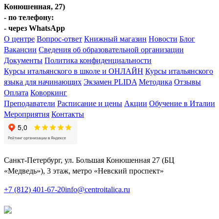
Конюшенная, 27)
- по телефону:
+7(812)401-67-20
- через WhatsApp
+7(921)572-14-60
О центре
Вопрос-ответ
Книжный магазин
Новости
Блог
Вакансии
Сведения об образовательной организации
Документы
Политика конфиденциальности
Курсы итальянского в школе и ОНЛАЙН
Курсы итальянского
языка для начинающих
Экзамен PLIDA
Методика
Отзывы
Оплата
Коворкинг
Преподаватели
Расписание и цены
Акции
Обучение в Италии
Мероприятия
Контакты
Санкт-Петербург, ул. Большая Конюшенная 27 (БЦ
«Медведь»), 3 этаж, метро «Невский проспект»
+7 (812) 401-67-20
info@centroitalica.ru
Подписаться на
рассылку