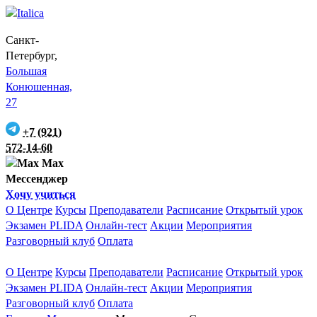
Санкт-
Петербург,
Большая
Конюшенная,
27
+7 (921)
572-14-60
Max
Мессенджер
Хочу учиться
О Центре
Курсы
Преподаватели
Расписание
Открытый урок
Экзамен PLIDA
Онлайн-тест
Акции
Мероприятия
Разговорный клуб
Оплата
О Центре
Курсы
Преподаватели
Расписание
Открытый урок
Экзамен PLIDA
Онлайн-тест
Акции
Мероприятия
Разговорный клуб
Оплата