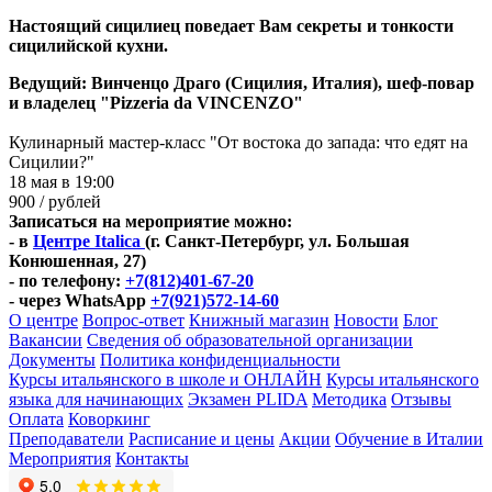
Настоящий сицилиец поведает Вам секреты и тонкости
сицилийской кухни.
Ведущий: Винченцо Драго (Сицилия, Италия), шеф-повар
и владелец "Pizzeria da VINCENZO"
Кулинарный мастер-класс "От востока до запада: что едят на
Сицилии?"
18 мая в 19:00
900
/ рублей
Записаться на мероприятие можно:
- в
Центре Italica
(г. Санкт-Петербург, ул. Большая
Конюшенная, 27)
- по телефону:
+7(812)401-67-20
- через WhatsApp
+7(921)572-14-60
О центре
Вопрос-ответ
Книжный магазин
Новости
Блог
Вакансии
Сведения об образовательной организации
Документы
Политика конфиденциальности
Курсы итальянского в школе и ОНЛАЙН
Курсы итальянского
языка для начинающих
Экзамен PLIDA
Методика
Отзывы
Оплата
Коворкинг
Преподаватели
Расписание и цены
Акции
Обучение в Италии
Мероприятия
Контакты