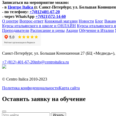
Записаться на мероприятие можно:
- в
Центре Italica
(г. Санкт-Петербург, ул. Большая Конюшен
- по телефону:
+7(812)401-67-20
- через WhatsApp
+7(921)572-14-60
О центре
Вопрос-ответ
Книжный магазин
Новости
Блог
Вакан
Курсы итальянского в школе и ОНЛАЙН
Курсы итальянского 
Преподаватели
Расписание и цены
Акции
Обучение в Италии
Санкт-Петербург, ул. Большая Конюшенная 27 (БЦ «Медведь»),
+7 (812) 401-67-20
info@centroitalica.ru
Подписаться на рассылку
© Centro Italica 2010-2023
Политика конфиденциальности
Карта сайта
Оставить заявку на обучение