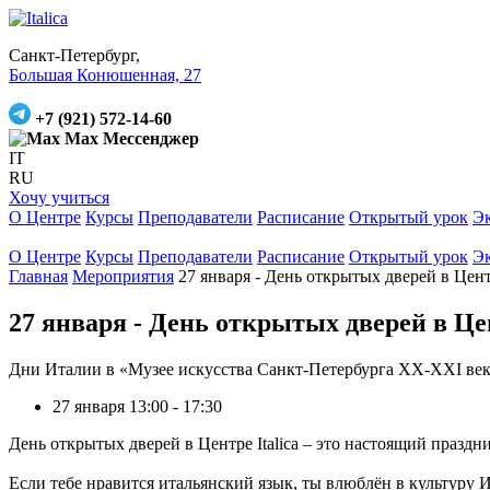
Санкт-Петербург,
Большая Конюшенная, 27
+7 (921) 572-14-60
Max Мессенджер
IT
RU
Хочу учиться
О Центре
Курсы
Преподаватели
Расписание
Открытый урок
Э
О Центре
Курсы
Преподаватели
Расписание
Открытый урок
Э
Главная
Мероприятия
27 января - День открытых дверей в Центр
27 января - День открытых дверей в Цен
Дни Италии в «Музее искусства Санкт-Петербурга ХХ-ХХI веков
27 января 13:00 - 17:30
День открытых дверей в Центре Italica – это настоящий праздн
Если тебе нравится итальянский язык, ты влюблён в культуру Ит