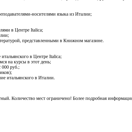
еподавателями-носителями языка из Италии;
ями в Центре Italica;
лии;
тературой, представленными в Книжном магазине.
тальянского в Центре Italica;
я на курсы в этот день;
000 руб.;
иков);
ие итальянского в Италии.
атный. Количество мест ограничено! Более подробная информация и