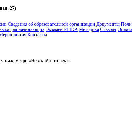
ная, 27)
сии
Сведения об образовательной организации
Документы
Поли
языка для начинающих
Экзамен PLIDA
Методика
Отзывы
Оплат
Мероприятия
Контакты
 3 этаж, метро «Невский проспект»