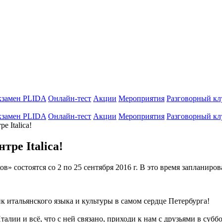
кзамен PLIDA
Онлайн-тест
Акции
Мероприятия
Разговорный кл
кзамен PLIDA
Онлайн-тест
Акции
Мероприятия
Разговорный кл
е Italica!
тре Italica!
» состоятся со 2 по 25 сентября 2016 г. В это время запланиро
ик итальянского языка и культуры в самом сердце Петербурга!
алии и всё, что с ней связано, приходи к нам с друзьями в субб