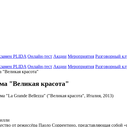
кзамен PLIDA
Онлайн-тест
Акции
Мероприятия
Разговорный кл
кзамен PLIDA
Онлайн-тест
Акции
Мероприятия
Разговорный кл
а "Великая красота"
ма "Великая красота"
ма "La Grande Bellezza" ("Великая красота", Италия, 2013)
рилли
щество от режиссёра Паоло Соррентино, представляющая собой «