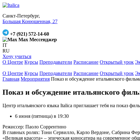
Санкт-Петербург,
Большая Конюшенная, 27
+7 (921) 572-14-60
Max Мессенджер
IT
RU
Хочу учиться
О Центре
Курсы
Преподаватели
Расписание
Открытый урок
Э
О Центре
Курсы
Преподаватели
Расписание
Открытый урок
Э
Главная
Мероприятия
Показ и обсуждение итальянского фильм
Показ и обсуждение итальянского филь
Центр итальянского языка Italica приглашает тебя на показ филь
6 июня (пятница) в 19:30
Режиссер: Паоло Соррентино
В главных ролях: Тони Сервилло, Карло Вердоне, Сабрина Фе
«Великая красота» – эпическая киносатира на современное об