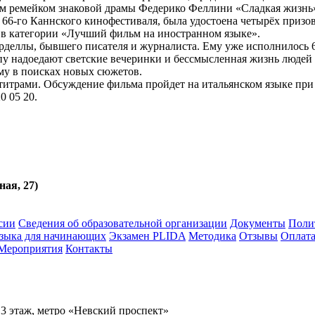
ым ремейком знаковой драмы Федерико Феллини «Сладкая жизнь
 66-го Каннского кинофестиваля, была удостоена четырёх призо
 в категории «Лучший фильм на иностранном языке».
рделлы, бывшего писателя и журналиста. Ему уже исполнилось 65
епу надоедают светские вечеринки и бессмысленная жизнь людей
му в поисках новых сюжетов.
бтитрами. Обсуждение фильма пройдет на итальянском языке при
0 05 20.
ная, 27)
сии
Сведения об образовательной организации
Документы
Поли
языка для начинающих
Экзамен PLIDA
Методика
Отзывы
Оплат
Мероприятия
Контакты
 3 этаж, метро «Невский проспект»