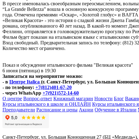
В прессе именовалась своеобразным переосмыслением, вольн
“La Grande Bellezza” вошла в основную конкурсную программу
года. Отмечена премиями «Оскар», «Золотой глобус» и BAFTA
«Великая Красота» - это история о сладкой жизни Джепа Гамба
романа, опубликованного 40 лет назад. В какой-то момент Дж
Феллини, отправляется в головокружительную прогулку по Ри
Фильм будет показан на итальянском языке с итальянскими су
Вход свободный. Предварительная запись по телефону: (812) 32
Количество мест ограничено.
Показ и обсуждение итальянского фильма "Великая красота"
6 июня (пятница) в 19:30
Записаться на мероприятие можно:
- в
Центре Italica
(г. Санкт-Петербург, ул. Большая Конюшен
- по телефону:
+7(812)401-67-20
- через WhatsApp
+7(921)572-14-60
О центре
Вопрос-ответ
Книжный магазин
Новости
Блог
Вакан
Курсы итальянского в школе и ОНЛАЙН
Курсы итальянского 
Преподаватели
Расписание и цены
Акции
Обучение в Италии
Санкт-Петербург, ул. Большая Конюшенная 27 (БЦ «Медведь»),