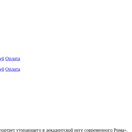
уб
Оплата
уб
Оплата
портрет утопающего в декадентской неге современного Рима».