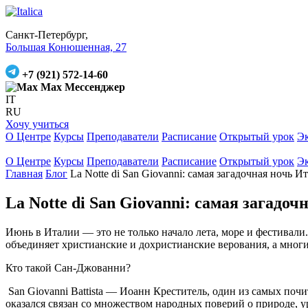
Санкт-Петербург,
Большая Конюшенная, 27
+7 (921) 572-14-60
Max Мессенджер
IT
RU
Хочу учиться
О Центре
Курсы
Преподаватели
Расписание
Открытый урок
Э
О Центре
Курсы
Преподаватели
Расписание
Открытый урок
Э
Главная
Блог
La Notte di San Giovanni: самая загадочная ночь И
La Notte di San Giovanni: самая загадо
Июнь в Италии — это не только начало лета, море и фестивали
объединяет христианские и дохристианские верования, а мног
Кто такой Сан-Джованни?
San Giovanni Battista — Иоанн Креститель, один из самых поч
оказался связан со множеством народных поверий о природе, у