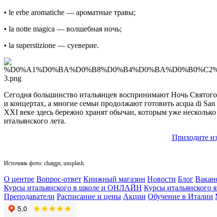
• le erbe aromatiche — ароматные травы;
• la notte magica — волшебная ночь;
• la superstizione — суеверие.
Сегодня большинство итальянцев воспринимают Ночь Святого
и концертах, а многие семьи продолжают готовить acqua di Sa
XXI веке здесь бережно хранят обычаи, которым уже нескольк
итальянского лета.
Приходите из
Источник фото: chatgpt, unsplash.
О центре
Вопрос-ответ
Книжный магазин
Новости
Блог
Вакан
Курсы итальянского в школе и ОНЛАЙН
Курсы итальянского 
Преподаватели
Расписание и цены
Акции
Обучение в Италии