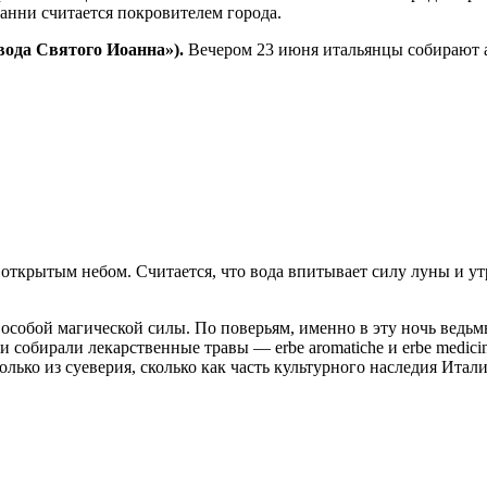
анни считается покровителем города.
«вода Святого Иоанна»).
Вечером 23 июня итальянцы собирают 
 открытым небом. Считается, что вода впитывает силу луны и у
особой магической силы. По поверьям, именно в эту ночь ведьмы
собирали лекарственные травы — erbe aromatiche и erbe medicin
лько из суеверия, сколько как часть культурного наследия Итали