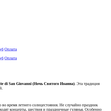
уб
Оплата
уб
Оплата
te di San Giovanni (Ночь Святого Иоанна)
. Эта традиция
й.
о во время летнего солнцестояния. Не случайно праздник
оходят концерты, шествия и праздничные гулянья. Особенно