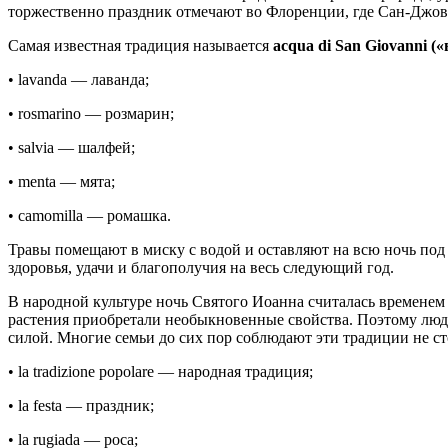
торжественно праздник отмечают во Флоренции, где Сан-Джов
Самая известная традиция называется
acqua di San Giovanni (
• lavanda — лаванда;
• rosmarino — розмарин;
• salvia — шалфей;
• menta — мята;
• camomilla — ромашка.
Травы помещают в миску с водой и оставляют на всю ночь под
здоровья, удачи и благополучия на весь следующий год.
В народной культуре ночь Святого Иоанна считалась временем 
растения приобретали необыкновенные свойства. Поэтому люди 
силой. Многие семьи до сих пор соблюдают эти традиции не сто
• la tradizione popolare — народная традиция;
• la festa — праздник;
• la rugiada — роса;