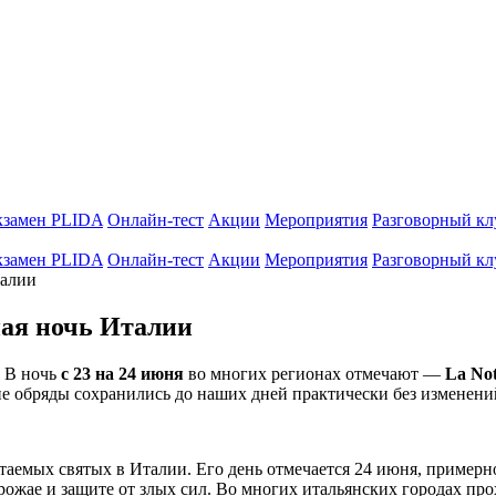
кзамен PLIDA
Онлайн-тест
Акции
Мероприятия
Разговорный кл
кзамен PLIDA
Онлайн-тест
Акции
Мероприятия
Разговорный кл
талии
чная ночь Италии
. В ночь
с 23 на 24 июня
во многих регионах отмечают —
La Not
ие обряды сохранились до наших дней практически без изменени
итаемых святых в Италии. Его день отмечается 24 июня, примерн
рожае и защите от злых сил. Во многих итальянских городах пр