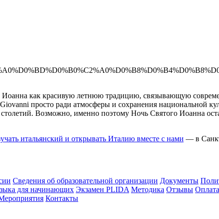
 Иоанна как красивую летнюю традицию, связывающую совреме
n Giovanni просто ради атмосферы и сохранения национальной кул
о столетий. Возможно, именно поэтому Ночь Святого Иоанна ос
учать итальянский и открывать Италию вместе с нами
— в Санкт
сии
Сведения об образовательной организации
Документы
Поли
языка для начинающих
Экзамен PLIDA
Методика
Отзывы
Оплат
Мероприятия
Контакты